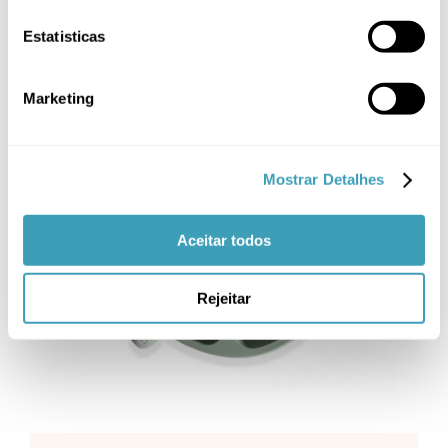
Estatisticas
-32%
Marketing
Mostrar Detalhes
ADICIONAR
/
Aceitar todos
DETALHES
Rejeitar