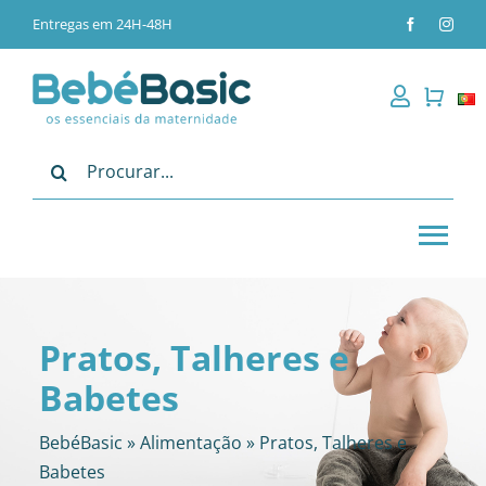
Skip
Entregas em 24H-48H
to
content
Pesquisar
Tog
Nav
Alimentação
Pratos, Talheres e
Passeio
Babetes
Bebé
BebéBasic
»
Alimentação
»
Pratos, Talheres e
Babetes