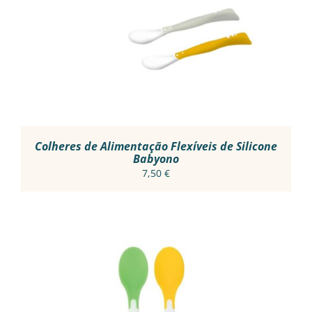
HAS
MULTIPLE
VARIANTS.
THE
OPTIONS
MAY
BE
CHOSEN
ON
THE
PRODUCT
Colheres de Alimentação Flexíveis de Silicone
PAGE
Babyono
7,50
€