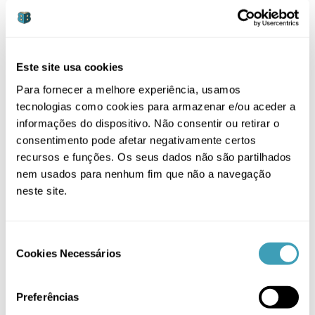
era:
é:
5,90 €.
4,90 €.
Este site usa cookies
Para fornecer a melhore experiência, usamos
tecnologias como cookies para armazenar e/ou aceder a
informações do dispositivo. Não consentir ou retirar o
THIS
VER OPÇÕES
/
consentimento pode afetar negativamente certos
PRODUCT
DETALHES
recursos e funções. Os seus dados não são partilhados
HAS
MULTIPLE
nem usados para nenhum fim que não a navegação
VARIANTS.
neste site.
THE
OPTIONS
MAY
BE
Consent
CHOSEN
Cookies Necessários
Selection
ON
THE
PRODUCT
Moldes para Gelados
Preferências
PAGE
7,50
€