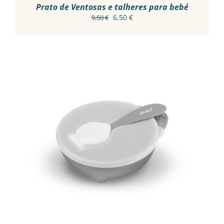
Prato de Ventosas e talheres para bebé
O
O
6,50
€
9,50
€
preço
preço
original
atual
era:
é:
9,50 €.
6,50 €.
ADICIONAR
/
DETALHES