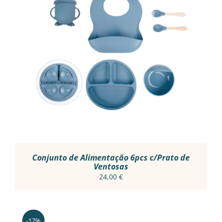
THIS
VER OPÇÕES
/
PRODUCT
DETALHES
HAS
MULTIPLE
VARIANTS.
THE
OPTIONS
MAY
BE
CHOSEN
ON
THE
PRODUCT
Conjunto de Alimentação 6pcs c/Prato de
PAGE
Ventosas
24,00
€
-17%