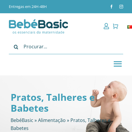
Skip
Entregas em 24H-48H
to
content
Pesquisar
Tog
Nav
Alimentação
Pratos, Talheres e
Passeio
Babetes
Bebé
BebéBasic
»
Alimentação
»
Pratos, Talheres e
Babetes