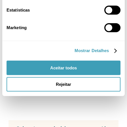
Estatisticas
-18%
Marketing
Mostrar Detalhes
THIS
VER OPÇÕES
/
Aceitar todos
PRODUCT
DETALHES
HAS
MULTIPLE
VARIANTS.
Rejeitar
THE
OPTIONS
MAY
BE
CHOSEN
ON
THE