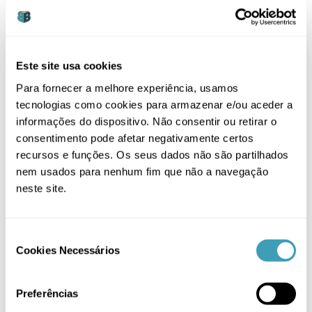
Este site usa cookies
Para fornecer a melhore experiência, usamos
tecnologias como cookies para armazenar e/ou aceder a
informações do dispositivo. Não consentir ou retirar o
ADICIONAR
/
DETALHES
consentimento pode afetar negativamente certos
recursos e funções. Os seus dados não são partilhados
nem usados para nenhum fim que não a navegação
neste site.
Consent
Cookies Necessários
Selection
Taça e Colher para bebé Akuku
Preferências
8,90
€