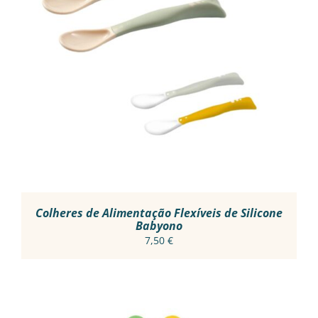
THIS
VER OPÇÕES
/
PRODUCT
DETALHES
HAS
MULTIPLE
VARIANTS.
THE
OPTIONS
MAY
BE
CHOSEN
ON
THE
PRODUCT
Colheres de Alimentação Flexíveis de Silicone
PAGE
Babyono
7,50
€