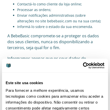
Contactá-lo como cliente da loja online;
Processar as ordens;
Enviar notificações administrativas (sobre
alterações no site bebebasic.com ou na sua conta);
Informá-lo sobre o estado da sua encomenda.
A BebeBasic compromete-se a proteger os dados
dos seus clientes, nunca os disponibilizando a
terceiros, seja qual for o fim.
Informamos apenas que os seus dados de
contacto e morada serão transmitidos às
empresas transportadoras, de modo a que seja
feita a entrega da sua encomenda online e, se for o
caso, os seus dados de pagamento serão
Este site usa cookies
fornecidos à instituição bancária ou à empresa de
Para fornecer a melhore experiência, usamos
cartões de crédito encarregadas de processar o
tecnologias como cookies para armazenar e/ou aceder a
valor.
informações do dispositivo. Não consentir ou retirar o
consentimento pode afetar negativamente certos