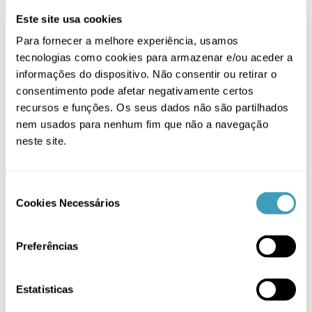
Este site usa cookies
Categorias de produto
Para fornecer a melhore experiência, usamos
tecnologias como cookies para armazenar e/ou aceder a
informações do dispositivo. Não consentir ou retirar o
Alimentação
(21)
consentimento pode afetar negativamente certos
Bebé
(37)
recursos e funções. Os seus dados não são partilhados
nem usados para nenhum fim que não a navegação
Brinquedos
(6)
neste site.
Casa de Banho
(1)
Conjuntos Essenciais
(6)
Consent
Cookies Necessários
Selection
Higiene Nasal
(5)
Limpeza
(5)
Preferências
Organizadores
(1)
Termómetros
(2)
Estatisticas