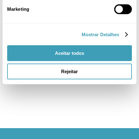
Casa
(14)
Marketing
Mamã
(19)
Passeio
(5)
Mostrar Detalhes
PROMOÇÃO
(27)
Sem categoria
(2)
Aceitar todos
Têxtil
(14)
Rejeitar