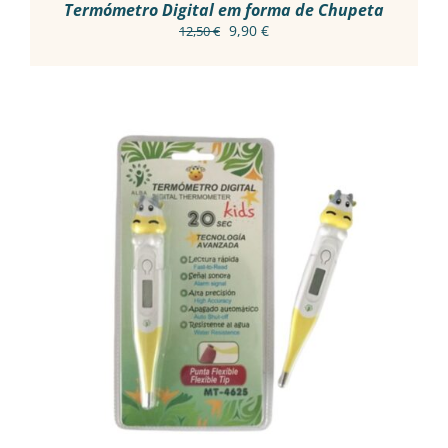
Termómetro Digital em forma de Chupeta
O
O
9,90
€
12,50
€
preço
preço
original
atual
era:
é:
12,50 €.
9,90 €.
ADICIONAR
/
DETALHES