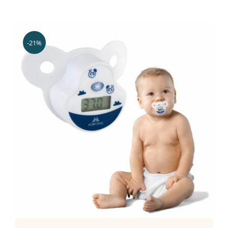
Mamã
Têxtil
-21%
Casa
ADICIONAR
/
DETALHES