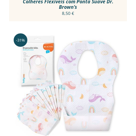
Colheres Flexíveis com Ponta Suave Dr.
Brown’s
8,50
€
-31%
ADICIONAR
/
DETALHES