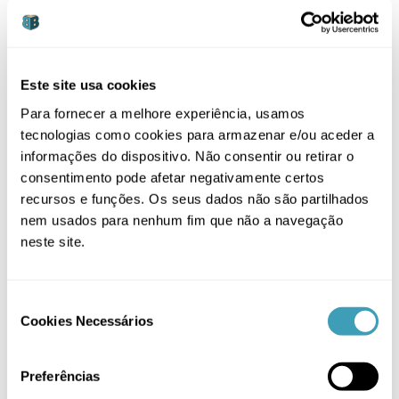
Este site usa cookies
Para fornecer a melhore experiência, usamos
tecnologias como cookies para armazenar e/ou aceder a
informações do dispositivo. Não consentir ou retirar o
ADICIONAR
/
DETALHES
consentimento pode afetar negativamente certos
recursos e funções. Os seus dados não são partilhados
nem usados para nenhum fim que não a navegação
neste site.
Consent
Cookies Necessários
Selection
Taça e Colher para bebé Akuku
Preferências
8,90
€