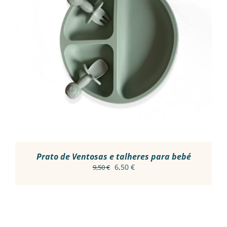
ADICIONAR
/
DETALHES
Prato de Ventosas e talheres para bebé
O
O
6,50
€
9,50
€
preço
preço
original
atual
era:
é:
9,50 €.
6,50 €.