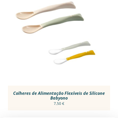
THIS
VER OPÇÕES
/
PRODUCT
DETALHES
HAS
MULTIPLE
VARIANTS.
THE
OPTIONS
MAY
BE
CHOSEN
ON
THE
PRODUCT
Colheres de Alimentação Flexíveis de Silicone
PAGE
Babyono
7,50
€