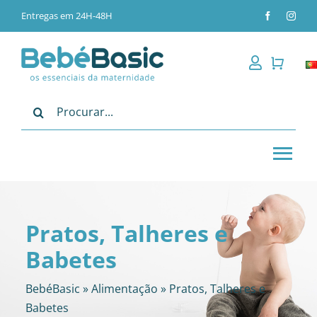
Skip
Entregas em 24H-48H
to
content
Pesquisar
Tog
Nav
Alimentação
Pratos, Talheres e
Passeio
Babetes
Bebé
BebéBasic
»
Alimentação
»
Pratos, Talheres e
Babetes