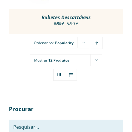
Babetes Descartáveis
O
O
5,90
€
8,50
€
preço
preço
original
atual
Ordenar por
Popularity
era:
é:
8,50 €.
5,90 €.
Mostrar
12 Produtos
Procurar