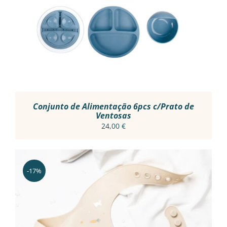
HAS
MULTIPLE
VARIANTS.
THE
OPTIONS
MAY
BE
CHOSEN
ON
THE
PRODUCT
Conjunto de Alimentação 6pcs c/Prato de
PAGE
Ventosas
24,00
€
-17%