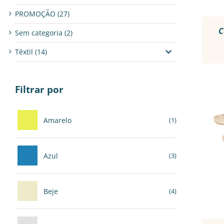
PROMOÇÃO
(27)
C
Sem categoria
(2)
Têxtil
(14)
Filtrar por
Amarelo
(1)
Azul
(3)
Beje
(4)