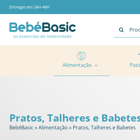
Skip
Entregas em 24H-48H
to
content
Pesquisar
Alimentação
Pas
Pratos, Talheres e Babete
BebéBasic
»
Alimentação
»
Pratos, Talheres e Babetes