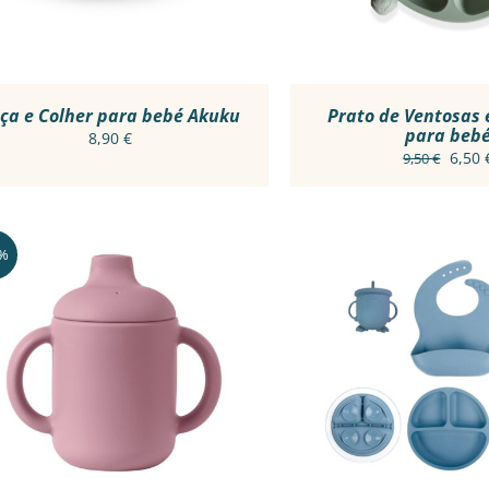
ça e Colher para bebé Akuku
Prato de Ventosas 
para beb
8,90
€
O
6,50
9,50
€
preç
origi
era:
7%
9,50 
THIS
THIS
VER OPÇÕES
/
VER RÁPIDO
VER OPÇÕES
/
VE
PRODUCT
PRODU
HAS
HAS
MULTIPLE
MULTI
VARIANTS.
VARIAN
THE
THE