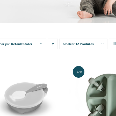
nar por
Default Order
Mostrar
12 Produtos
-32%
ADICIONAR
/
VER RÁPIDO
ADICIONAR
/
VE