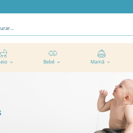
seio
Bebé
Mamã
s