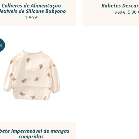
CHOSEN
Colheres de Alimentação
Babetes Descar
lexíveis de Silicone Babyono
ON
O
5,90
8,50
€
THE
7,50
€
preç
PRODUCT
origi
PAGE
era:
8,50 
8%
THIS
VER OPÇÕES
/
VER RÁPIDO
PRODUCT
HAS
MULTIPLE
VARIANTS.
THE
OPTIONS
MAY
BE
CHOSEN
bete Impermeável de mangas
compridas
ON