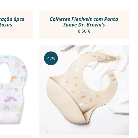
NS
N
tação 6pcs
Colheres Flexíveis com Ponta
tosas
Suave Dr. Brown’s
8,50
€
CT
-17%
THIS
R RÁPIDO
VER OPÇÕES
/
VER RÁPIDO
PRODUCT
HAS
MULTIPLE
VARIANTS.
THE
OPTIONS
MAY
BE