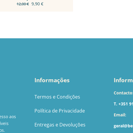
THE
O
O
9,90
€
12,00
€
PRODUCT
preço
preço
PAGE
original
atual
era:
é:
12,00 €.
9,90 €.
Informações
Inform
Contacto
Termos e Condições
T. +351 9
Política de Privacidade
Email:
esso aos
íveis
Entregas e Devoluções
geral@be
os.