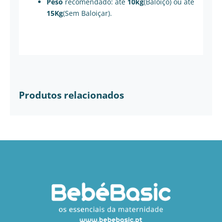
Peso
recomendado: até
10kg
(Baloiço) ou até
15Kg
(Sem Baloiçar).
Produtos relacionados