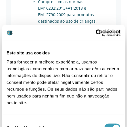
Cumpre com as normas
EM16232:2013+A1:2018 e
EM12790:2009 para produtos
destinados ao uso de crianças.
Conforto
:
Balança suavemente o bebé de lado a
lado
– para o bebé isto é muito mais
agradável e cómodo que no caso dos
Este site usa cookies
movimentos de adiante para atrás. No
baloiço sente-se como nos braços da
Para fornecer a melhore experiência, usamos
mãe.
tecnologias como cookies para armazenar e/ou aceder a
O pequeno tem as suas canções
informações do dispositivo. Não consentir ou retirar o
preferidas? Agora, graças à tecnologia
consentimento pode afetar negativamente certos
no painel de controlo, facilmente
recursos e funções. Os seus dados não são partilhados
ligarás o teu telemóvel
com a
nem usados para nenhum fim que não a navegação
espreguiçadeira (
Bluetooth ou USB
)
neste site.
para reproduzir a canção favorita do
bebé.
O kit
inclui uma almofada macia e
Consent
ajustável
, o que aumenta ainda mais