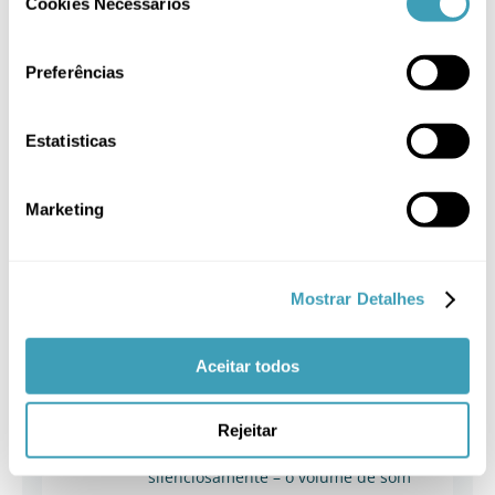
Cookies Necessários
Selection
o conforto da criança.
Tem uma construção leve, o que
facilita o translado de um quarto a um
Preferências
outro.
O
balanço pode-se dobrar facilmente
Estatisticas
e levá-lo de férias.
Tem um
arco ajustável
, fixado em
ambos os lados, que é fácil de instalar
Marketing
e desmontar. Tem
2 brinquedos de
peluche
pendurados que
desenvolvem a imaginação da criança.
O arco não está desenhado para
Mostrar Detalhes
transportar o baloiço.
Funcionalidade
:
Aceitar todos
Tem
5 velocidades de balanço
. Isto
permite um ajuste ainda melhor às
necessidades individuais da criança.
Rejeitar
O motor funciona muito
silenciosamente – o volume de som