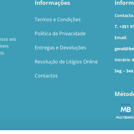
Informações
Inform
Contacto
Termos e Condições
T. +351 9
Política de Privacidade
Email:
esso aos
íveis
Entregas e Devoluções
geral@be
os.
Horário 
Resolução de Litígios Online
Seg – Sex
Contactos
Métod