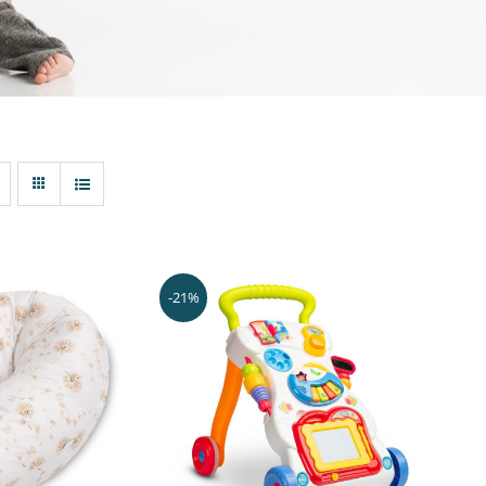
-21%
ER RÁPIDO
ADICIONAR
/
VER RÁPIDO
UCT
PLE