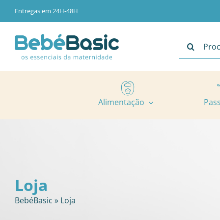
Skip
Entregas em 24H-48H
to
content
Pesquisar
Alimentação
Pas
Loja
BebéBasic
»
Loja