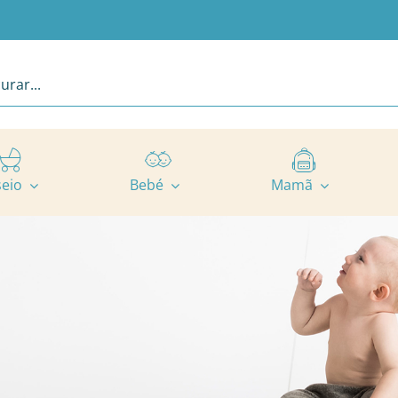
seio
Bebé
Mamã