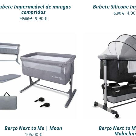
BE
BE
abete Impermeável de mangas
Babete Silicone I
CHOSEN
CHOS
compridas
ON
ON
O
4,9
5,90
€
O
O
THE
THE
9,90
€
12,00
€
preç
PRODUCT
PROD
preço
preço
orig
PAGE
PAGE
original
atual
era:
era:
é:
5,90
12,00 €.
9,90 €.
ADICIONAR
/
VER RÁPIDO
ADICIONAR
/
VE
Berço Next to Me | Moon
Berço Next to M
Mobiclin
105,00
€