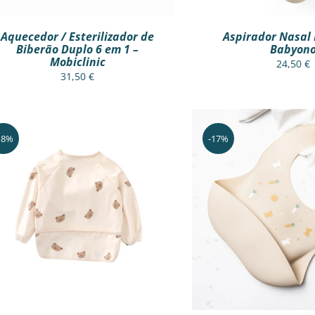
MAY
BE
Aquecedor / Esterilizador de
Aspirador Nasal E
CHOS
Biberão Duplo 6 em 1 –
Babyon
ON
Mobiclinic
THE
24,50
€
31,50
€
PROD
PAGE
18%
-17%
THIS
THIS
VER OPÇÕES
/
VER RÁPIDO
VER OPÇÕES
/
V
PRODUCT
PROD
HAS
HAS
MULTIPLE
MULTI
VARIANTS.
VARIA
THE
THE
OPTIONS
OPTI
MAY
MAY