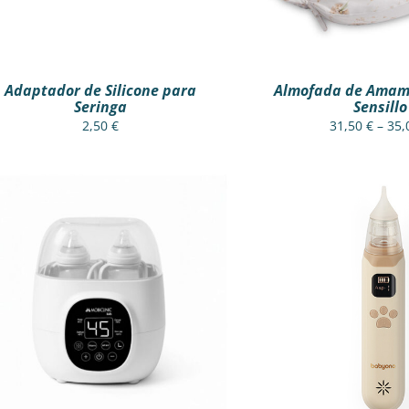
VARIA
THE
OPTI
MAY
BE
Adaptador de Silicone para
Almofada de Amam
CHOS
Seringa
Sensillo
ON
THE
2,50
€
31,50
€
–
35
PROD
PAGE
THIS
ADICIONAR
/
VER RÁPIDO
VER OPÇÕES
/
V
PROD
HAS
MULTI
VARIA
THE
OPTI