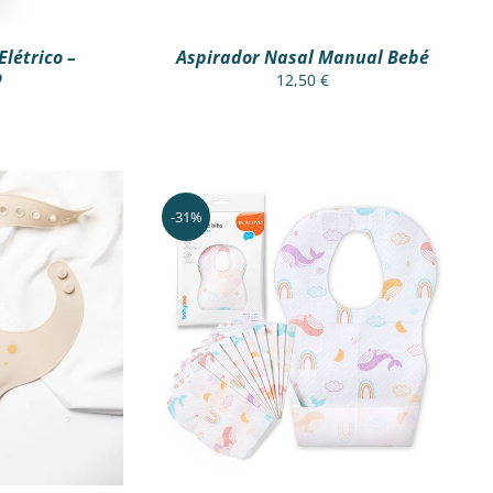
létrico –
Aspirador Nasal Manual Bebé
EN
o
12,50
€
UCT
-31%
ER RÁPIDO
ADICIONAR
/
VER RÁPIDO
UCT
PLE
NTS.
ONS