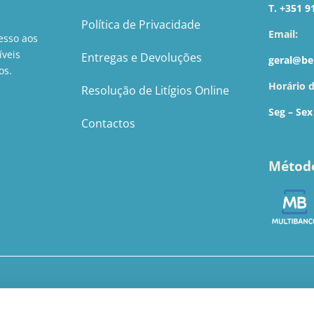
T. +351 9
Política de Privacidade
Email:
esso aos
íveis
Entregas e Devoluções
geral@be
os.
Horário 
Resolução de Litígios Online
Seg – Sex
Contactos
Métod
© BebéBasic 2022 - 2026 | Todos os direitos reservados