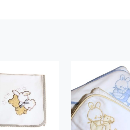
alda Bebé Bordada
Toalha Banho Be
Amiguinhos
bordado Cavalin