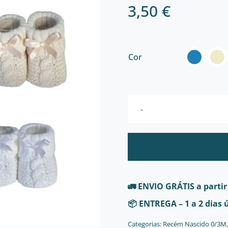
3,50
€

Cor
🚛
ENVIO GRÁTIS
a partir
📦
ENTREGA
– 1 a 2 dias 
Categorias:
Recém Nascido 0/3M