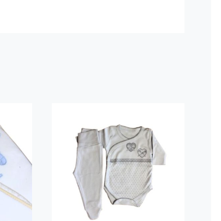
bé
Conjunto Body +
ho
Collants “Corações”