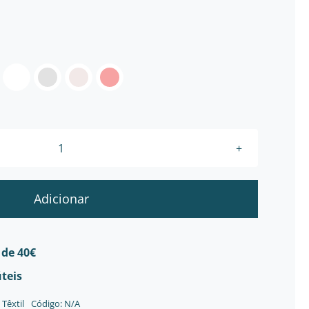
Quantidade
de
Carapins
Adicionar
-
Recém
Nascido
 de 40€
úteis
,
Têxtil
Código:
N/A