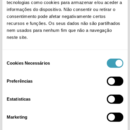
tecnologias como cookies para armazenar e/ou aceder a
informações do dispositivo. Não consentir ou retirar o
consentimento pode afetar negativamente certos
-17%
recursos e funções. Os seus dados não são partilhados
nem usados para nenhum fim que não a navegação
neste site.
Consent
Cookies Necessários
THIS
Selection
VER OPÇÕES
/
PRODUCT
DETALHES
HAS
MULTIPLE
Preferências
VARIANTS.
THE
OPTIONS
Estatisticas
MAY
BE
CHOSEN
Marketing
ON
THE