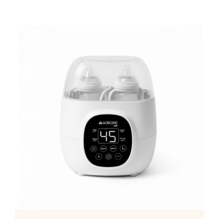
Mamã
Têxtil
Casa
ADICIONAR
/
DETALHES