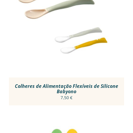
THIS
VER OPÇÕES
/
PRODUCT
DETALHES
HAS
MULTIPLE
VARIANTS.
THE
OPTIONS
MAY
BE
CHOSEN
ON
THE
PRODUCT
Colheres de Alimentação Flexíveis de Silicone
PAGE
Babyono
7,50
€