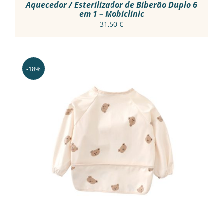
Aquecedor / Esterilizador de Biberão Duplo 6
em 1 – Mobiclinic
31,50
€
-18%
THIS
VER OPÇÕES
/
PRODUCT
DETALHES
HAS
MULTIPLE
VARIANTS.
THE
OPTIONS
MAY
BE