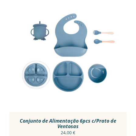
THIS
VER OPÇÕES
/
PRODUCT
DETALHES
HAS
MULTIPLE
VARIANTS.
THE
OPTIONS
MAY
BE
CHOSEN
ON
THE
PRODUCT
Conjunto de Alimentação 6pcs c/Prato de
PAGE
Ventosas
24,00
€