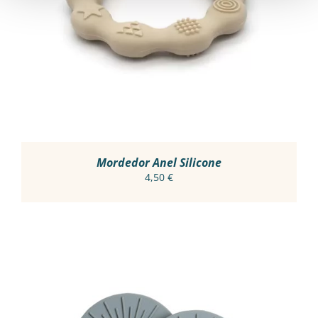
VER OPÇÕES
/
PRODUCT
DETALHES
HAS
MULTIPLE
VARIANTS.
THE
OPTIONS
MAY
BE
CHOSEN
ON
THE
PRODUCT
Mordedor Anel Silicone
PAGE
4,50
€