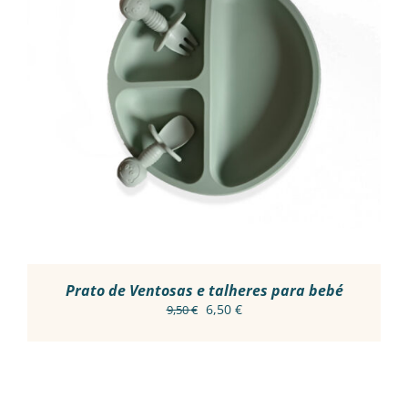
ADICIONAR
/
DETALHES
Prato de Ventosas e talheres para bebé
O
O
6,50
€
9,50
€
preço
preço
original
atual
era:
é:
9,50 €.
6,50 €.