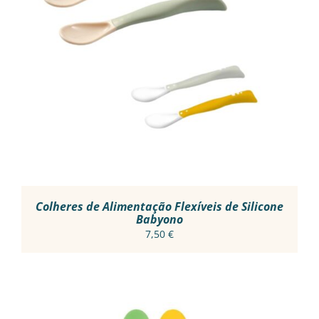
THIS
VER OPÇÕES
/
PRODUCT
DETALHES
HAS
MULTIPLE
VARIANTS.
THE
OPTIONS
MAY
BE
CHOSEN
ON
THE
PRODUCT
Colheres de Alimentação Flexíveis de Silicone
PAGE
Babyono
7,50
€