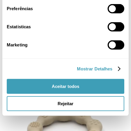
MULTIPLE
VARIANTS.
Preferências
THE
OPTIONS
MAY
Estatisticas
BE
CHOSEN
ON
Marketing
THE
PRODUCT
Moldes para Gelados
PAGE
7,50
€
Mostrar Detalhes
Aceitar todos
Rejeitar
THIS