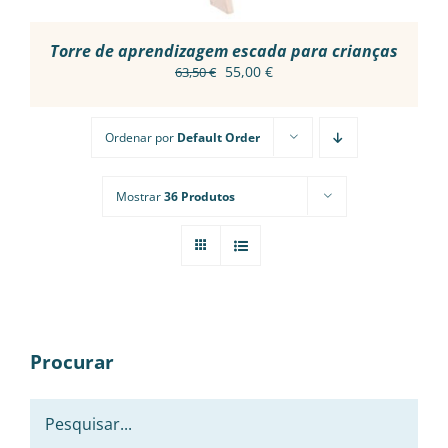
Torre de aprendizagem escada para crianças
O
O
55,00
€
63,50
€
preço
preço
original
atual
Ordenar por
Default Order
era:
é:
63,50 €.
55,00 €.
Mostrar
36 Produtos
Procurar