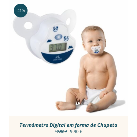
-21%
ADICIONAR
/
DETALHES
Termómetro Digital em forma de Chupeta
O
O
9,90
€
12,50
€