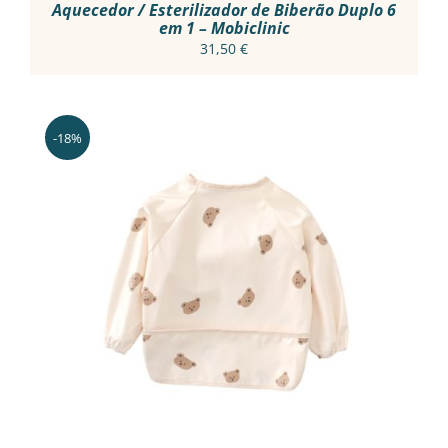
Aquecedor / Esterilizador de Biberão Duplo 6
em 1 – Mobiclinic
31,50
€
-18%
THIS
VER OPÇÕES
/
PRODUCT
DETALHES
HAS
MULTIPLE
VARIANTS.
THE
OPTIONS
MAY
BE