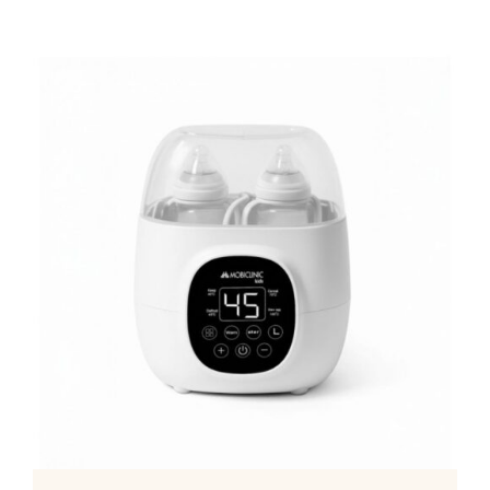
Mamã
Têxtil
Casa
ADICIONAR
/
DETALHES