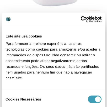
Esterilizador de Chupetas Portátil
Este site usa cookies
18,99
€
Para fornecer a melhore experiência, usamos
tecnologias como cookies para armazenar e/ou aceder a
informações do dispositivo. Não consentir ou retirar o
consentimento pode afetar negativamente certos
recursos e funções. Os seus dados não são partilhados
nem usados para nenhum fim que não a navegação
neste site.
Consent
THIS
VER OPÇÕES
/
Cookies Necessários
Selection
PRODUCT
DETALHES
HAS