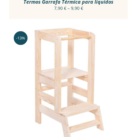
PRODUCT
Termos Garrafa Térmica para líquidos
PAGE
Price
7,90
€
–
9,90
€
range:
7,90 €
through
9,90 €
-13%
ADICIONAR
/
DETALHES