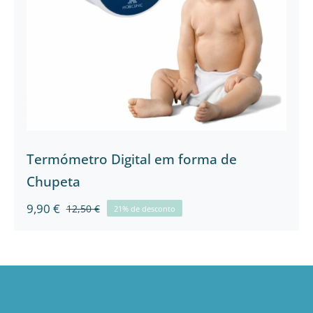
Chupeta
Termómetro Digital em forma de
Chupeta
9,90
€
12,50
€
21% de desconto
O
O
preço
preço
original
atual
era:
é:
12,50 €.
9,90 €.