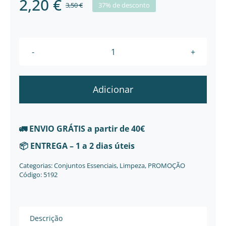
2,20
€
3,50
€
37% de desconto
O
O
preço
preço
original
atual
Quantidade
de
era:
é:
Escova
Adicionar
3,50 €.
2,20 €.
de
dentes
para
🚛
ENVIO GRÁTIS
a partir de 40€
bebé
📦
ENTREGA
– 1 a 2 dias úteis
Crocodilo
Categorias:
Conjuntos Essenciais
,
Limpeza
,
PROMOÇÃO
Código:
5192
Descrição