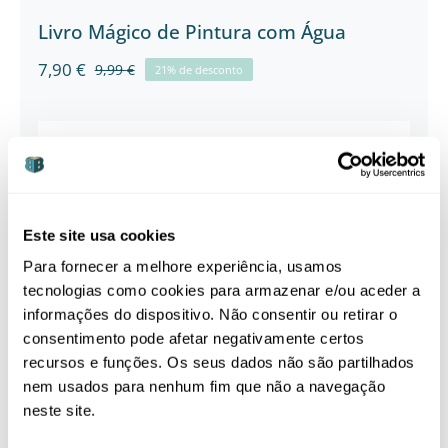
Livro Mágico de Pintura com Água
7,90
€
9,99
€
21% de desconto
O
O
preço
preço
original
atual
era:
é:
Esgotado
9,99 €.
7,90 €.
-9%
Este site usa cookies
Para fornecer a melhore experiência, usamos
tecnologias como cookies para armazenar e/ou aceder a
Conjunto de Edredão e Almofada
135x100cm
informações do dispositivo. Não consentir ou retirar o
consentimento pode afetar negativamente certos
recursos e funções. Os seus dados não são partilhados
nem usados para nenhum fim que não a navegação
neste site.