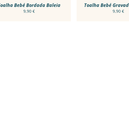
CHOSEN
CHOSE
Toalha Bebé Bordada Baleia
Toalha Bebé Gravad
ON
ON
9,90
€
9,90
€
THE
THE
PRODUCT
PRODU
PAGE
PAGE