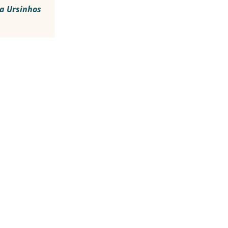
N
a Ursinhos
CT