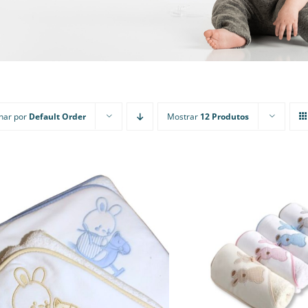
nar por
Default Order
Mostrar
12 Produtos
THIS
THIS
VER OPÇÕES
/
VER RÁPIDO
VER OPÇÕES
/
VE
PRODUCT
PRODU
HAS
HAS
MULTIPLE
MULTI