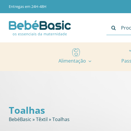
Skip
Entregas em 24H-48H
to
content
Pesquisar
Alimentação
Pas
Toalhas
BebéBasic
»
Têxtil
»
Toalhas