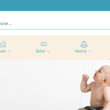
seio
Bebé
Mamã