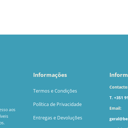
Informações
Inform
Contacto
Termos e Condições
T. +351 9
Política de Privacidade
Email:
esso aos
íveis
Entregas e Devoluções
geral@be
os.