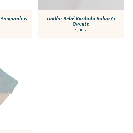
NS
OPTIONS
MAY
BE
N
CHOSEN
 Amiguinhos
Toalha Bebé Bordada Balão Ar
Quente
ON
THE
9,90
€
CT
PRODUCT
PAGE
R RÁPIDO
CT
PLE
TS.
NS