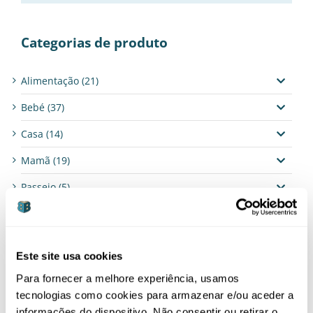
Categorias de produto
Alimentação
(21)
Bebé
(37)
Casa
(14)
Mamã
(19)
Passeio
(5)
PROMOÇÃO
(27)
Sem categoria
(2)
Este site usa cookies
Têxtil
(14)
Para fornecer a melhore experiência, usamos
Conjuntos
(2)
tecnologias como cookies para armazenar e/ou aceder a
informações do dispositivo. Não consentir ou retirar o