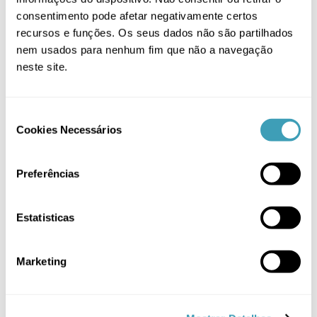
Fraldas
(1)
consentimento pode afetar negativamente certos
Recém Nascido 0/3M
(2)
recursos e funções. Os seus dados não são partilhados
nem usados para nenhum fim que não a navegação
Toalhas
(8)
neste site.
Filtrar por
Consent
Cookies Necessários
Selection
Azul
(2)
Preferências
Azul Bebé
(1)
Estatisticas
Beje
(1)
Marketing
Branco
(1)