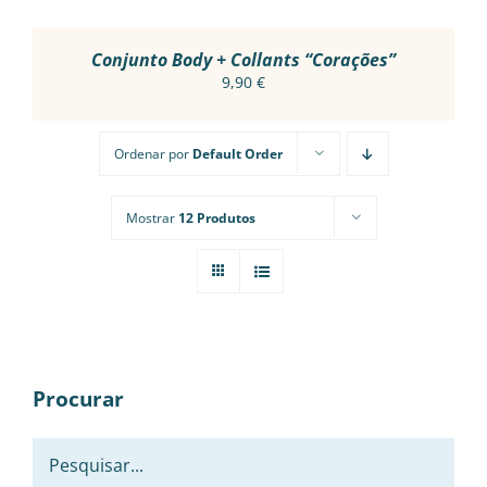
ON
THE
PRODUCT
Conjunto Body + Collants “Corações”
PAGE
9,90
€
Ordenar por
Default Order
Mostrar
12 Produtos
Procurar