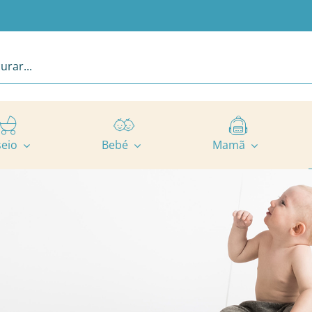
seio
Bebé
Mamã