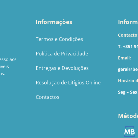
Informações
Inform
Contacto
Termos e Condições
T. +351 9
Política de Privacidade
Email:
esso aos
íveis
Entregas e Devoluções
geral@be
os.
Horário 
Resolução de Litígios Online
Seg – Sex
Contactos
Métod