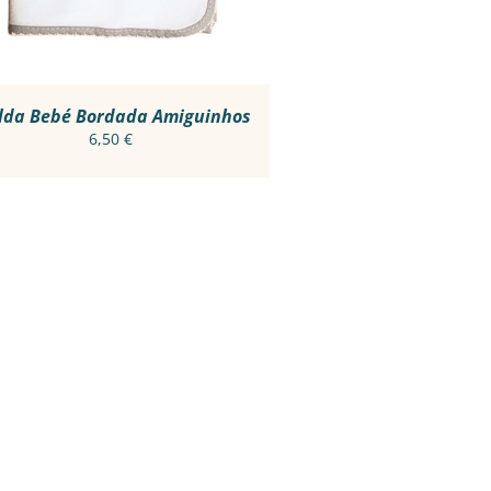
VARIANTS.
THE
OPTIONS
MAY
BE
CHOSEN
lda Bebé Bordada Amiguinhos
ON
6,50
€
THE
PRODUCT
PAGE