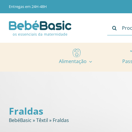
Skip
Entregas em 24H-48H
to
content
Pesquisar
Alimentação
Pas
Fraldas
BebéBasic
»
Têxtil
»
Fraldas