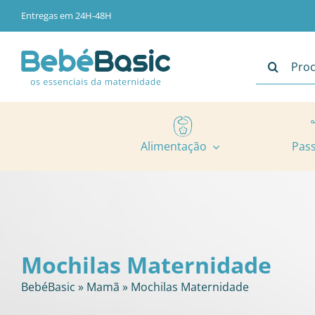
Skip
Entregas em 24H-48H
to
content
Pesquisar
Alimentação
Pas
Mochilas Maternidade
BebéBasic
»
Mamã
»
Mochilas Maternidade