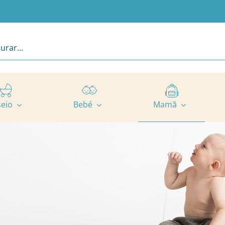
seio
Bebé
Mamã