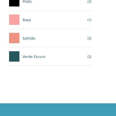
Preto
(2)
Rosa
(1)
Salmão
(2)
Verde Escuro
(2)