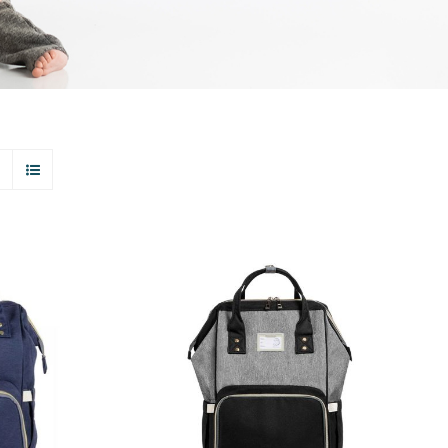
R RÁPIDO
ADICIONAR
/
VER RÁPIDO
CT
PLE