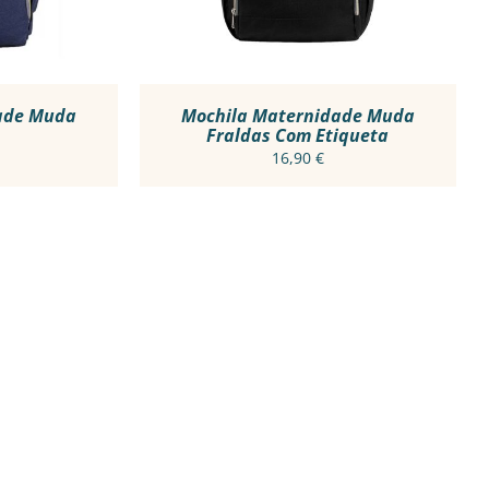
TS.
NS
N
ade Muda
Mochila Maternidade Muda
Fraldas Com Etiqueta
16,90
€
CT