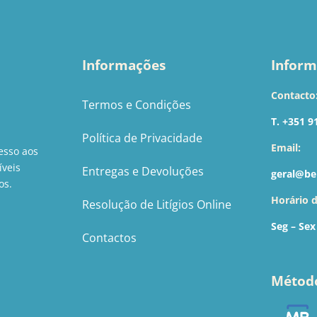
Informações
Inform
Contacto
Termos e Condições
T. +351 9
Política de Privacidade
Email:
esso aos
íveis
Entregas e Devoluções
geral@be
os.
Horário 
Resolução de Litígios Online
Seg – Sex
Contactos
Métod