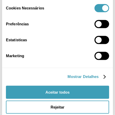
Malas Maternidade
(2)
Consent
Cookies Necessários
Selection
Mochilas Maternidade
(3)
Preferências
Passeio
(5)
PROMOÇÃO
(27)
Estatisticas
Sem categoria
(2)
Têxtil
(14)
Marketing
Filtrar por
Mostrar Detalhes
Azul
(1)
Aceitar todos
Cinza
(2)
Rejeitar