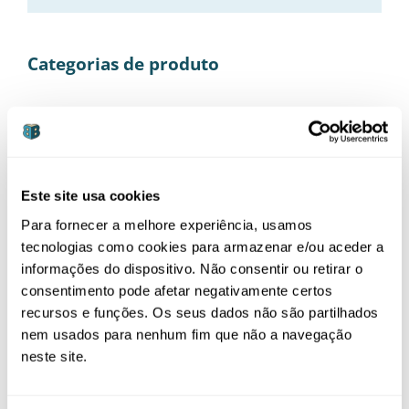
Categorias de produto
Alimentação
(21)
Bebé
(37)
Casa
(14)
Este site usa cookies
Mamã
(19)
Para fornecer a melhore experiência, usamos
Almofadas Amamentação
(1)
tecnologias como cookies para armazenar e/ou aceder a
informações do dispositivo. Não consentir ou retirar o
Dopplers Fetais
(4)
consentimento pode afetar negativamente certos
recursos e funções. Os seus dados não são partilhados
E-Books
(1)
nem usados para nenhum fim que não a navegação
Extratores de Leite
(3)
neste site.
Jóias
(4)