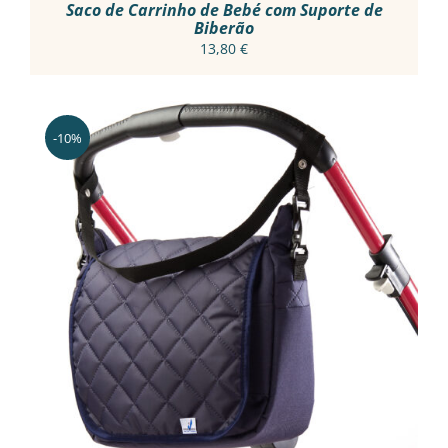
PRODUCT
Saco de Carrinho de Bebé com Suporte de
PAGE
Biberão
13,80
€
-10%
THIS
VER OPÇÕES
/
PRODUCT
DETALHES
HAS
MULTIPLE
VARIANTS.
THE
OPTIONS
MAY
BE