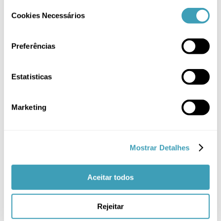
Malas Maternidade
(2)
Consent
Cookies Necessários
Selection
Mochilas Maternidade
(3)
Passeio
(5)
Preferências
PROMOÇÃO
(27)
Estatisticas
Sem categoria
(2)
Têxtil
(14)
Marketing
Filtrar por
Mostrar Detalhes
Azul
(1)
Aceitar todos
Cinza
(2)
Rejeitar