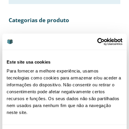
Categorias de produto
Alimentação
(21)
Bebé
(37)
Casa
(14)
Este site usa cookies
Mamã
(19)
Para fornecer a melhore experiência, usamos
Almofadas Amamentação
(1)
tecnologias como cookies para armazenar e/ou aceder a
informações do dispositivo. Não consentir ou retirar o
Dopplers Fetais
(4)
consentimento pode afetar negativamente certos
recursos e funções. Os seus dados não são partilhados
E-Books
(1)
nem usados para nenhum fim que não a navegação
Extratores de Leite
(3)
neste site.
Jóias
(4)