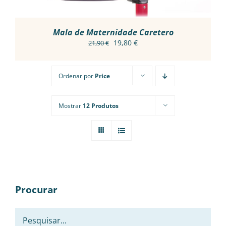
CHOSEN
ON
THE
PRODUCT
Mala de Maternidade Caretero
PAGE
O
O
19,80
€
21,90
€
preço
preço
original
atual
Ordenar por
Price
era:
é:
21,90 €.
19,80 €.
Mostrar
12 Produtos
Procurar