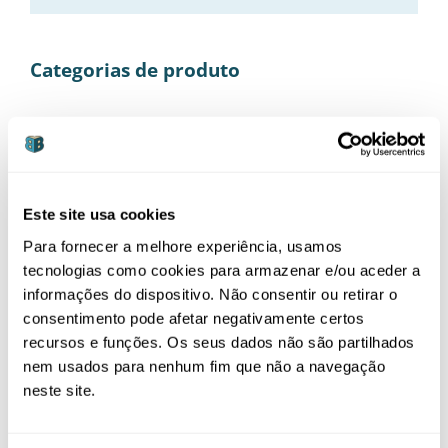
Categorias de produto
Alimentação
(21)
Bebé
(37)
Casa
(14)
Este site usa cookies
Mamã
(19)
Para fornecer a melhore experiência, usamos
Almofadas Amamentação
(1)
tecnologias como cookies para armazenar e/ou aceder a
informações do dispositivo. Não consentir ou retirar o
Dopplers Fetais
(4)
consentimento pode afetar negativamente certos
recursos e funções. Os seus dados não são partilhados
E-Books
(1)
nem usados para nenhum fim que não a navegação
Extratores de Leite
(3)
neste site.
Jóias
(4)