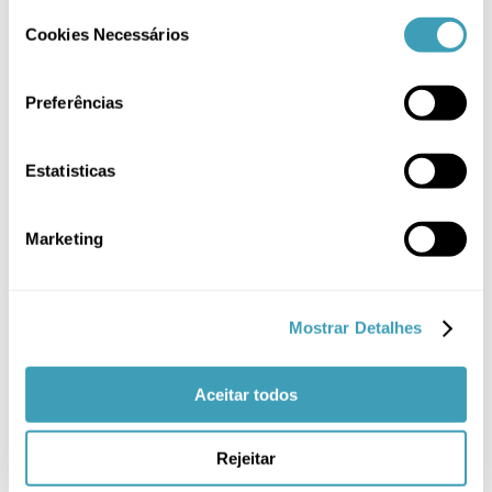
Malas Maternidade
(2)
Consent
Cookies Necessários
Selection
Mochilas Maternidade
(3)
Preferências
Passeio
(5)
PROMOÇÃO
(27)
Estatisticas
Sem categoria
(2)
Têxtil
(14)
Marketing
Filtrar por
Mostrar Detalhes
Azul
(1)
Aceitar todos
Cinza
(2)
Rejeitar