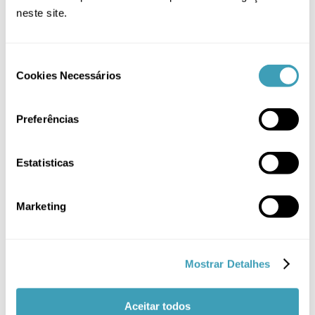
Organizadores
(1)
neste site.
Termómetros
(2)
Casa
(14)
Consent
Cookies Necessários
Selection
Mamã
(19)
Passeio
(5)
Preferências
PROMOÇÃO
(27)
Estatisticas
Sem categoria
(2)
Têxtil
(14)
Marketing
Mostrar Detalhes
Aceitar todos