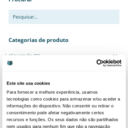
Categorias de produto
Alimentação
(21)
Bebé
(37)
Brinquedos
(6)
Este site usa cookies
Casa de Banho
(1)
Para fornecer a melhore experiência, usamos
Conjuntos Essenciais
(6)
tecnologias como cookies para armazenar e/ou aceder a
informações do dispositivo. Não consentir ou retirar o
Higiene Nasal
(5)
consentimento pode afetar negativamente certos
Limpeza
(5)
recursos e funções. Os seus dados não são partilhados
nem usados para nenhum fim que não a navegação