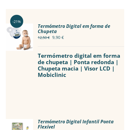
Mamã
Têxtil
-21%
Termómetro Digital em forma de
Chupeta
Casa
ADICIONAR
O
O
9,90
€
12,50
€
/
preço
preço
DETALHES
original
atual
Termómetro digital em forma
era:
é:
de chupeta | Ponta redonda |
12,50 €.
9,90 €.
Chupeta macia | Visor LCD |
Mobiclinic
Termómetro Digital Infantil Ponta
Flexível
ADICIONAR