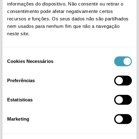
Mamã
(19)
informações do dispositivo. Não consentir ou retirar o
consentimento pode afetar negativamente certos
Passeio
(5)
recursos e funções. Os seus dados não são partilhados
nem usados para nenhum fim que não a navegação
PROMOÇÃO
(27)
neste site.
Sem categoria
(2)
Têxtil
(14)
Consent
Cookies Necessários
Selection
Filtrar por
Preferências
Cinza
(1)
Estatisticas
Preto
(1)
Marketing
Rosa
(1)