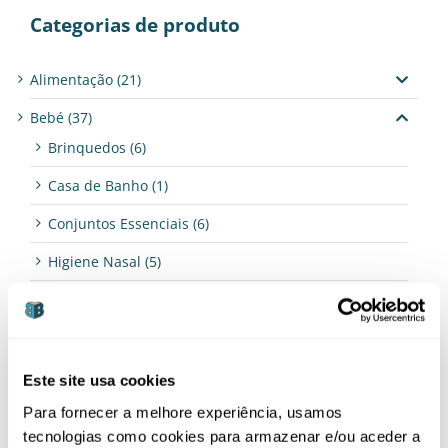
Categorias de produto
Alimentação
(21)
Bebé
(37)
Brinquedos
(6)
Casa de Banho
(1)
Conjuntos Essenciais
(6)
Higiene Nasal
(5)
Limpeza
(5)
Organizadores
(1)
Termómetros
(2)
Este site usa cookies
Para fornecer a melhore experiência, usamos
Casa
(14)
tecnologias como cookies para armazenar e/ou aceder a