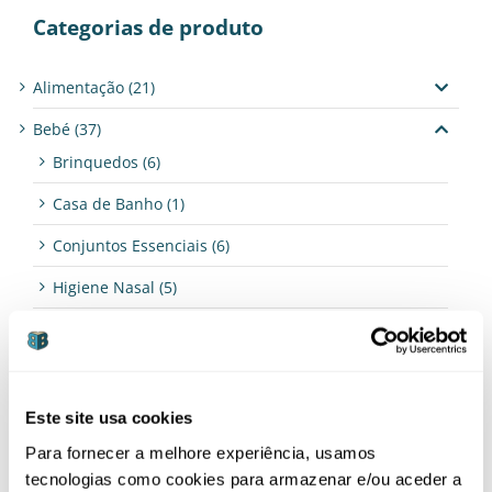
Categorias de produto
Alimentação
(21)
Bebé
(37)
Brinquedos
(6)
Casa de Banho
(1)
Conjuntos Essenciais
(6)
Higiene Nasal
(5)
Limpeza
(5)
Organizadores
(1)
Termómetros
(2)
Este site usa cookies
Para fornecer a melhore experiência, usamos
Casa
(14)
tecnologias como cookies para armazenar e/ou aceder a