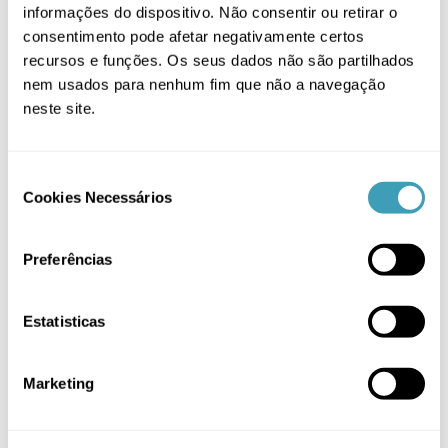
Mamã
(19)
informações do dispositivo. Não consentir ou retirar o
consentimento pode afetar negativamente certos
Passeio
(5)
recursos e funções. Os seus dados não são partilhados
nem usados para nenhum fim que não a navegação
PROMOÇÃO
(27)
neste site.
Sem categoria
(2)
Têxtil
(14)
Consent
Cookies Necessários
Selection
Filtrar por
Preferências
Cinza
(1)
Estatisticas
Preto
(1)
Marketing
Rosa
(1)