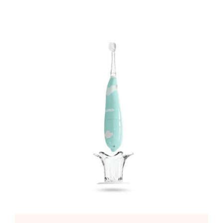
Mamã
Têxtil
Casa
ADICIONAR
/
DETALHES