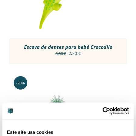
Escova de dentes para bebé Crocodilo
O
O
2,20
€
3,50
€
preço
preço
original
atual
era:
é:
3,50 €.
2,20 €.
-20%
ADICIONAR
/
Este site usa cookies
DETALHES