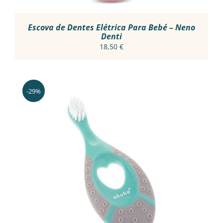
Escova de Dentes Elétrica Para Bebé – Neno
Denti
18,50
€
-29%
THIS
VER OPÇÕES
/
PRODUCT
DETALHES
HAS
MULTIPLE
VARIANTS.
THE
OPTIONS