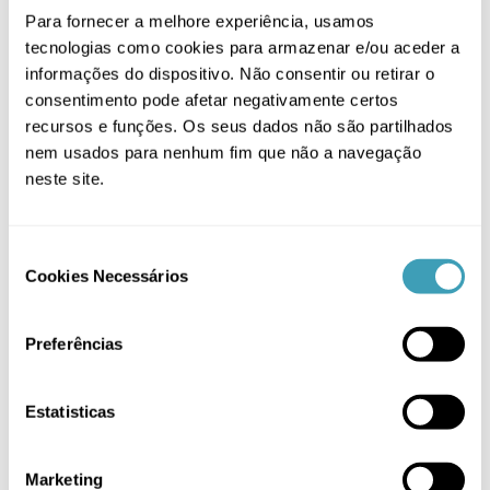
Para fornecer a melhore experiência, usamos
tecnologias como cookies para armazenar e/ou aceder a
informações do dispositivo. Não consentir ou retirar o
consentimento pode afetar negativamente certos
recursos e funções. Os seus dados não são partilhados
nem usados para nenhum fim que não a navegação
neste site.
Escovilhão de Biberões
O
O
6,80
€
8,50
€
Consent
preço
preço
Cookies Necessários
Selection
original
atual
Ordenar por
Default Order
era:
é:
8,50 €.
6,80 €.
Preferências
Mostrar
12 Produtos
Estatisticas
Marketing