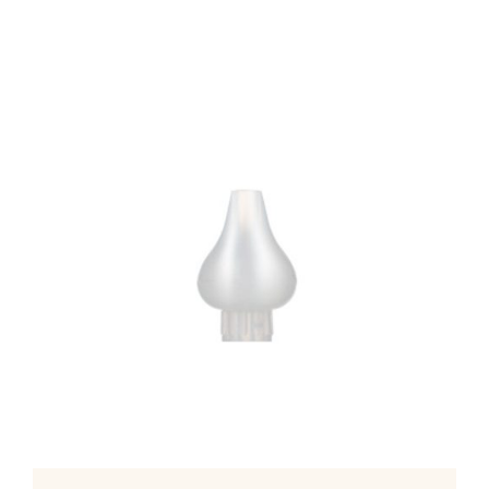
Mamã
Têxtil
Casa
ADICIONAR
/
DETALHES