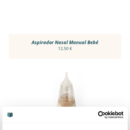
Aspirador Nasal Manual Bebé
12,50
€
THIS
VER OPÇÕES
/
PRODUCT
DETALHES
HAS