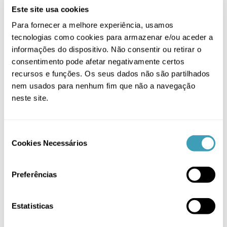
MULTIPLE
Este site usa cookies
VARIANTS.
Para fornecer a melhore experiência, usamos
THE
OPTIONS
tecnologias como cookies para armazenar e/ou aceder a
MAY
informações do dispositivo. Não consentir ou retirar o
BE
consentimento pode afetar negativamente certos
CHOSEN
recursos e funções. Os seus dados não são partilhados
ON
THE
nem usados para nenhum fim que não a navegação
PRODUCT
Aspirador Nasal Elétrico – Babyono
neste site.
PAGE
24,50
€
Consent
Ordenar por
Price
Cookies Necessários
Selection
Mostrar
12 Produtos
Preferências
Estatisticas