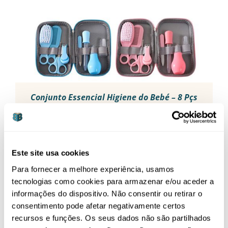
MULTIPLE
VARIANTS.
THE
OPTIONS
MAY
BE
CHOSEN
ON
THE
PRODUCT
Conjunto Essencial Higiene do Bebé – 8 Pçs
PAGE
O
O
9,99
€
12,00
€
preço
preço
original
atual
era:
é:
Este site usa cookies
12,00 €.
9,99 €.
-51%
Para fornecer a melhore experiência, usamos
tecnologias como cookies para armazenar e/ou aceder a
informações do dispositivo. Não consentir ou retirar o
consentimento pode afetar negativamente certos
recursos e funções. Os seus dados não são partilhados