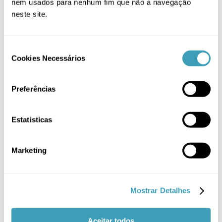
nem usados para nenhum fim que não a navegação
ADICIONAR
/
DETALHES
neste site.
Consent
Cookies Necessários
Selection
Preferências
Conjunto Corta Unhas Bebé
Estatisticas
O
O
2,90
€
5,90
€
preço
preço
original
atual
Marketing
Ordenar por
Default Order
era:
é:
5,90 €.
2,90 €.
Mostrar
12 Produtos
Mostrar Detalhes
Aceitar todos