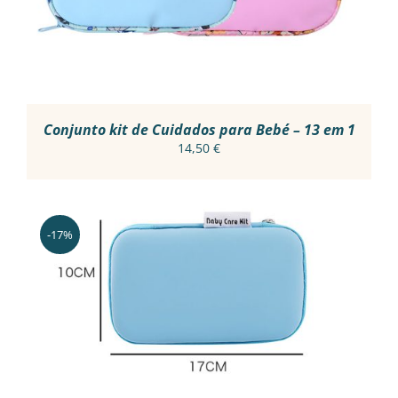
VARIANTS.
THE
OPTIONS
MAY
BE
CHOSEN
ON
THE
Conjunto kit de Cuidados para Bebé – 13 em 1
PRODUCT
14,50
€
PAGE
-17%
THIS
VER OPÇÕES
/
PRODUCT
DETALHES
HAS